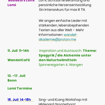
Basiskurs Lomi
Lomi, achtsame Berührung und
Lomi
persönliche Herzensentwicklung.
Ein Intensivkurs für max 8 TN.
Wir singen einfache Lieder mit
stärkenden, lebensbejahenden
Texten aus aller Welt - Mehr
Informationen:
wandel-
akademie@proton.me
11. Juli 11-14h
Inspiration und Austausch.
Thema:
Spagyrik / die Alchemie unter
WandelCafé
den Naturheilmitteln
Spinnereigarten 4, Wangen
13. -17. Juli
Bonn
Lomi Termine
18. Juli 14-18h
Sing- und KLang Workshop mit
HIldegard Grooterhorst