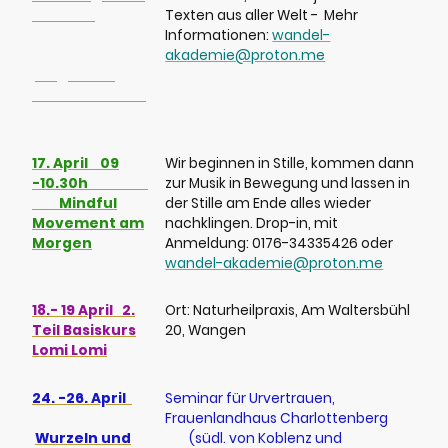
-18.30
* jeden
Texten aus aller Welt - Mehr
2.+4
Informationen:
wandel-
Donnerstag:
akademie@proton.me
Singen für
Herz und Seele
ONLINE
17. April 09
Wir beginnen in Stille, kommen dann
-10.30h
zur Musik in Bewegung und lassen in
Mindful
der Stille am Ende alles wieder
Movement am
nachklingen. Drop-in, mit
Morgen
Anmeldung: 0176-34335426 oder
wandel-akademie@proton.me
18.- 19 April 2.
Ort: Naturheilpraxis, Am Waltersbühl
Teil Basiskurs
20, Wangen
Lomi Lomi
24. -26. April
Seminar für Urvertrauen,
Frauenlandhaus Charlottenberg
Wurzeln und
(südl. von Koblenz und