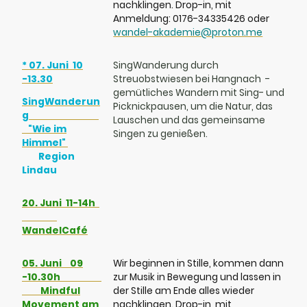
Movement
nachklingen. Drop-in, mit
Anmeldung: 0176-34335426 oder
wandel-akademie@proton.me
* 07. Juni 10
SingWanderung durch
-13.30
Streuobstwiesen bei Hangnach -
gemütliches Wandern mit Sing- und
SingWanderun
Picknickpausen, um die Natur, das
g
Lauschen und das gemeinsame
"Wie im
Singen zu genießen.
Himmel"
Region
Lindau
20. Juni 11-14h
WandelCafé
05. Juni 09
Wir beginnen in Stille, kommen dann
-10.30h
zur Musik in Bewegung und lassen in
Mindful
der Stille am Ende alles wieder
Movement am
nachklingen. Drop-in, mit