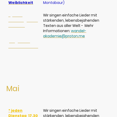
Weiblichkeit
Montabaur)
* jeden
Wir singen einfache Lieder mit
Dienstag 17.30
stärkenden, lebensbejahenden
-18.30
* jeden
Texten aus aller Welt - Mehr
2.+4
Informationen:
wandel-
Donnerstag:
akademie@proton.me
Singen für
Herz und Seele
ONLINE
Mai
* jeden
Wir singen einfache Lieder mit
Dienstag 17.30
stärkenden, lebensbejahenden