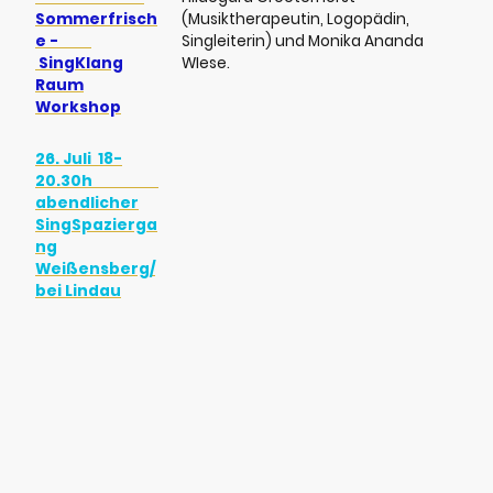
Sommerfrisch
(Musiktherapeutin, Logopädin,
e -
Singleiterin) und Monika Ananda
SingKlang
WIese.
Raum
Workshop
26. Juli 18-
20.30h
abendlicher
SingSpazierga
ng
Weißensberg/
bei Lindau
August