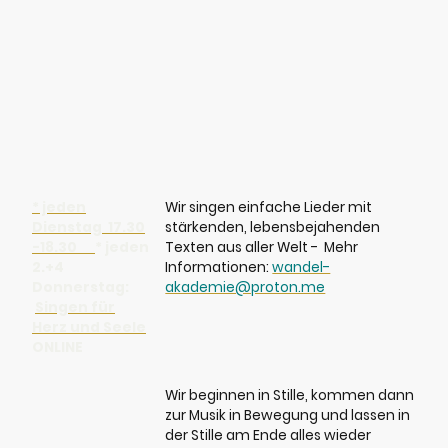
Juni
* jeden
Wir singen einfache Lieder mit
Dienstag 17.30
stärkenden, lebensbejahenden
-18.30
* jeden
Texten aus aller Welt - Mehr
2.+4
Informationen:
wandel-
Donnerstag:
akademie@proton.me
Singen für
Herz und Seele
ONLINE
05. Juni 9.00-
Wir beginnen in Stille, kommen dann
10.30h
zur Musik in Bewegung und lassen in
Mindful
der Stille am Ende alles wieder