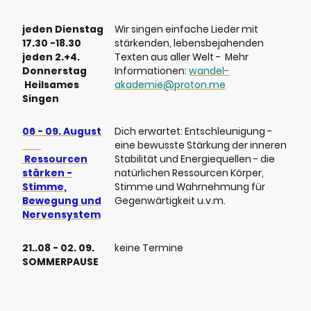
jeden Dienstag
Wir singen einfache Lieder mit
17.30 -18.30
stärkenden, lebensbejahenden
jeden 2.+4.
Texten aus aller Welt - Mehr
Donnerstag
Informationen:
wandel-
Heilsames
akademie@proton.me
Singen
06 - 09. August
Dich erwartet: Entschleunigung -
eine bewusste Stärkung der inneren
Ressourcen
Stabilität und Energiequellen - die
stärken -
natürlichen Ressourcen Körper,
Stimme,
Stimme und Wahrnehmung für
Bewegung und
Gegenwärtigkeit u.v.m.
Nervensystem
21..08 - 02. 09.
keine Termine
SOMMERPAUSE