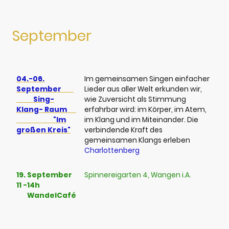
September
04.-06.
Im gemeinsamen Singen einfacher
September
Lieder aus aller Welt erkunden wir,
Sing-
wie Zuversicht als Stimmung
Klang- Raum
erfahrbar wird: im Körper, im Atem,
"Im
im Klang und im Miteinander. Die
großen Kreis"
verbindende Kraft des
gemeinsamen Klangs erleben
Charlottenberg
19. September
Spinnereigarten 4, Wangen i.A.
11 -14h
WandelCafé