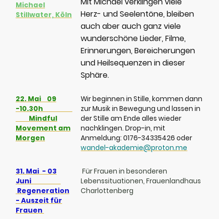
Mit Michael verklingen viele
Michael
Herz- und Seelentöne, bleiben
Stillwater, Köln
auch aber auch ganz viele
wunderschöne Lieder, Filme,
Erinnerungen, Bereicherungen
und Heilsequenzen in dieser
Sphäre.
22. Mai 09
Wir beginnen in Stille, kommen dann
-10.30h
zur Musik in Bewegung und lassen in
Mindful
der Stille am Ende alles wieder
Movement am
nachklingen. Drop-in, mit
Morgen
Anmeldung: 0176-34335426 oder
wandel-akademie@proton.me
31. Mai - 03
Für Frauen in besonderen
Juni
Lebenssituationen, Frauenlandhaus
Regeneration
Charlottenberg
- Auszeit für
Frauen