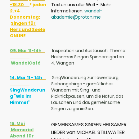
-18.30
* jeden
Texten aus aller Welt - Mehr
2.+4
Informationen:
wandel-
Donnerstag:
akademie@proton.me
Singen für
Herz und Seele
ONLINE
09. Mai 11-14h
Inspiration und Austausch. Thema:
Heilsames Singen Spinnereigarten
WandelCafé
4, Wangen
14. Mai 11 - 14h
SingWanderung zur Löwenburg,
Siebengebirge - gemütliches
SingWanderun
Wandern mit Sing- und
g
"Wie im
Picknickpausen, um die Natur, das
Himmel"
Lauschen und das gemeinsame
Singen zu genießen.
15. Mai
GEMEINSAMES SINGEN HEILSAMER
Memorial
LIEDER von MICHAEL STILLWATER
Abend für