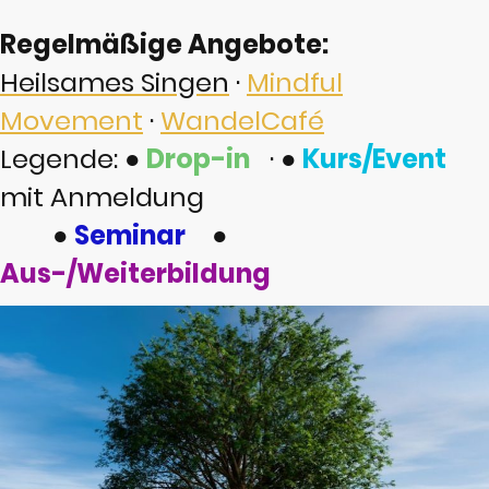
Regelmäßige Angebote:
Heilsames Singen
·
Mindful
Movement
·
WandelCafé
Legende:
●
Drop-in
·
●
Kurs/Event
mit Anmeldung
●
Seminar
●
Aus-/Weiterbildung